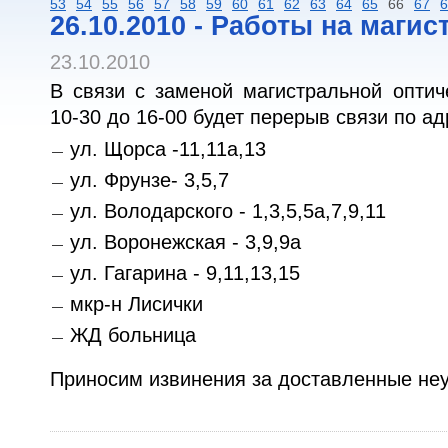
53
54
55
56
57
58
59
60
61
62
63
64
65
66
67
6
26.10.2010 - Работы на маги
23.10.2010
В связи с заменой магистральной оптич
10-30 до 16-00 будет перерыв связи по а
ул. Щорса -11,11а,13
ул. Фрунзе- 3,5,7
ул. Володарского - 1,3,5,5а,7,9,11
ул. Воронежская - 3,9,9а
ул. Гагарина - 9,11,13,15
мкр-н Лисички
ЖД больница
Приносим извинения за доставленные не