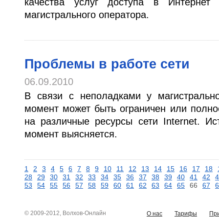
качества услуг доступа в Интернет
магистрального оператора.
Проблемы в работе сети
06.09.2010
В связи с неполадками у магистральн
момент может быть ограничен или полно
на различные ресурсы сети Internet. И
момент выясняется.
1
2
3
4
5
6
7
8
9
10
11
12
13
14
15
16
17
18
28
29
30
31
32
33
34
35
36
37
38
39
40
41
42
4
53
54
55
56
57
58
59
60
61
62
63
64
65
66
67
6
© 2009-2012, Волхов-Онлайн
О нас
Тарифы
Пр